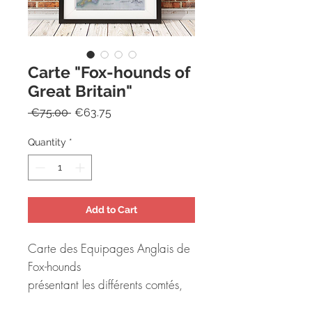
Carte "Fox-hounds of
Great Britain"
Regular
Sale
 €75.00 
€63.75
Price
Price
Quantity
*
Add to Cart
Carte des Equipages Anglais de
Fox-hounds
présentant les différents comtés,
grandes villes et lieux des